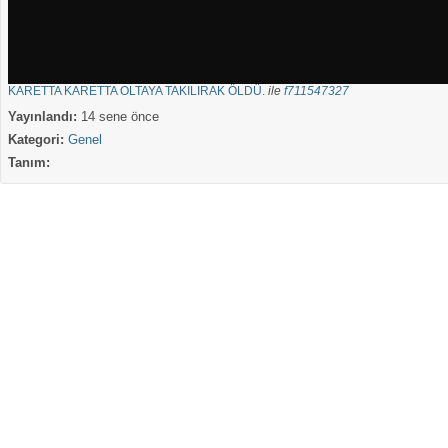
KARETTA KARETTA OLTAYA TAKILIRAK ÖLDÜ.
ile
f711547327
Yayınlandı:
14 sene önce
Kategori:
Genel
Tanım: