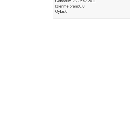
Gönderim:26 Ocak 2011
İzlenme oranı:0.0
Oylar:0