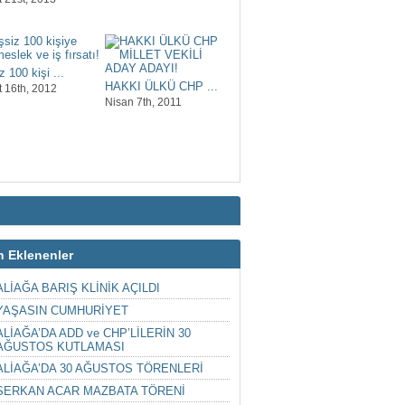
z 100 kişi ...
HAKKI ÜLKÜ CHP ...
t 16th, 2012
Nisan 7th, 2011
Aliağa Ekspres
n Eklenenler
ALİAĞA BARIŞ KLİNİK AÇILDI
YAŞASIN CUMHURİYET
ALİAĞA’DA ADD ve CHP’LİLERİN 30
AĞUSTOS KUTLAMASI
ALİAĞA’DA 30 AĞUSTOS TÖRENLERİ
SERKAN ACAR MAZBATA TÖRENİ