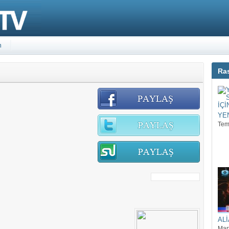
m
Ras
YEN
Tem
ALİ
Mar