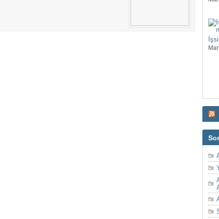
İşsi
Mar
So