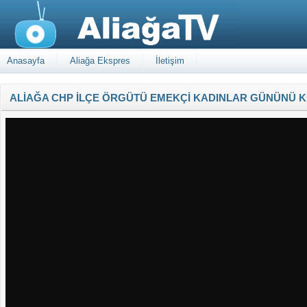
Anasayfa
Aliağa Ekspres
İletişim
ALİAĞA CHP İLÇE ÖRGÜTÜ EMEKÇİ KADINLAR GÜNÜNÜ K