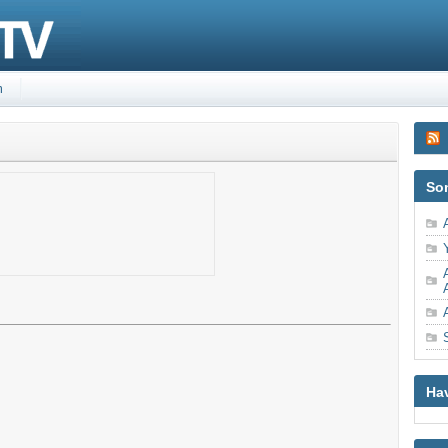
m
So
Ha