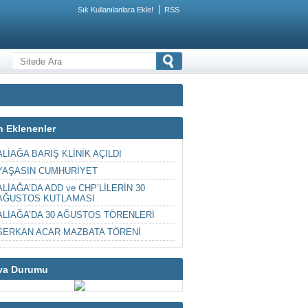
Sık Kullanılanlara Ekle!
RSS
Aliağa Ekspres
n Eklenenler
ALİAĞA BARIŞ KLİNİK AÇILDI
YAŞASIN CUMHURİYET
ALİAĞA’DA ADD ve CHP’LİLERİN 30
AĞUSTOS KUTLAMASI
ALİAĞA’DA 30 AĞUSTOS TÖRENLERİ
SERKAN ACAR MAZBATA TÖRENİ
va Durumu