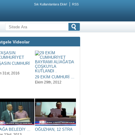
Sık Kullanılanlara Ekle!
RSS
tgele Videolar
ŞASIN CUMHURİ
m 31st, 2016
29 EKİM CUMHURİ ...
Ekim 29th, 2012
AĞA BELEDİY ...
OĞUZHAN, 12 STRA
...
ıs 23rd, 2013