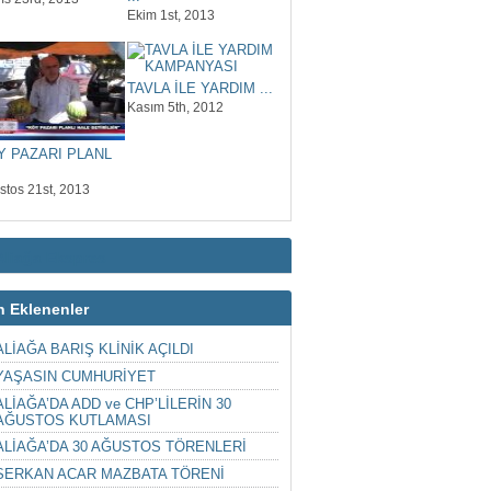
Ekim 1st, 2013
TAVLA İLE YARDIM ...
Kasım 5th, 2012
Y PAZARI PLANL
stos 21st, 2013
Aliağa Ekspres
n Eklenenler
ALİAĞA BARIŞ KLİNİK AÇILDI
YAŞASIN CUMHURİYET
ALİAĞA’DA ADD ve CHP’LİLERİN 30
AĞUSTOS KUTLAMASI
ALİAĞA’DA 30 AĞUSTOS TÖRENLERİ
SERKAN ACAR MAZBATA TÖRENİ