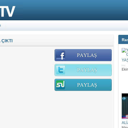
m
Ras
ÇIKTI
YA
...
Eki
ALİ
May