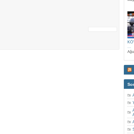
KÖ
...
Ağu
So