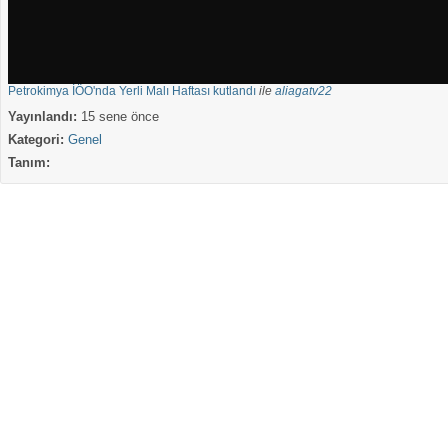
Petrokimya İÖO'nda Yerli Malı Haftası kutlandı
ile
aliagatv22
Yayınlandı:
15 sene önce
Kategori:
Genel
Tanım: