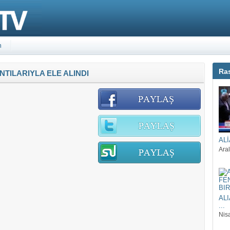
m
Ras
TILARIYLA ELE ALINDI
ALİ
Aral
AL
...
Nis