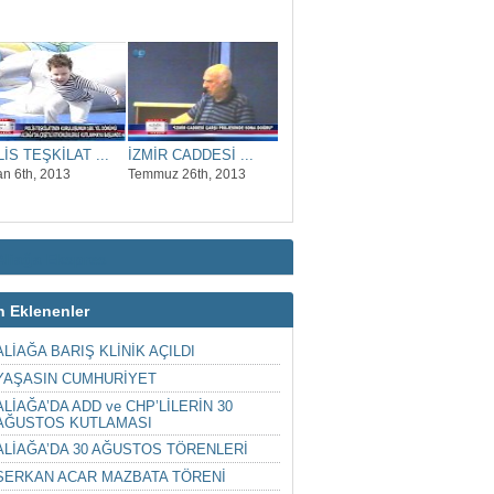
İS TEŞKİLAT ...
İZMİR CADDESİ ...
an 6th, 2013
Temmuz 26th, 2013
Aliağa Ekspres
n Eklenenler
ALİAĞA BARIŞ KLİNİK AÇILDI
YAŞASIN CUMHURİYET
ALİAĞA’DA ADD ve CHP’LİLERİN 30
AĞUSTOS KUTLAMASI
ALİAĞA’DA 30 AĞUSTOS TÖRENLERİ
SERKAN ACAR MAZBATA TÖRENİ