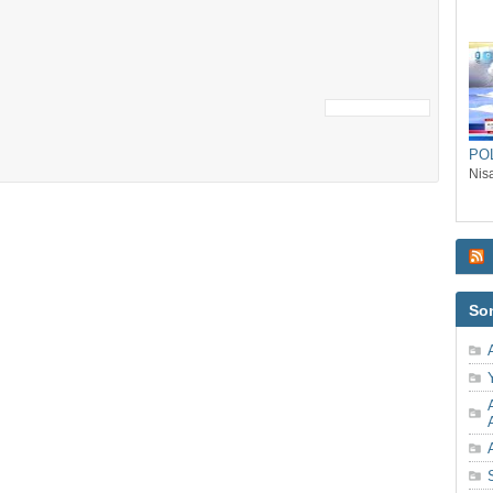
POL
Nis
So