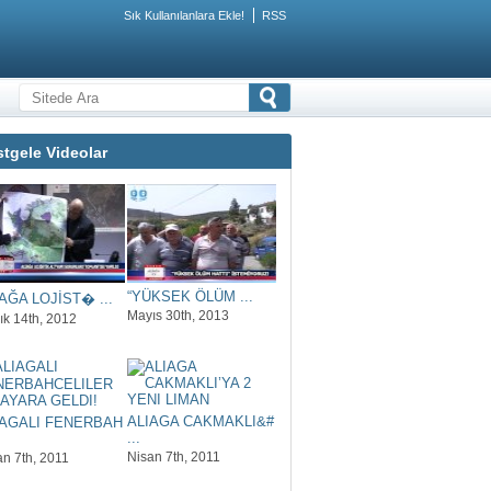
Sık Kullanılanlara Ekle!
RSS
tgele Videolar
“YÜKSEK ÖLÜM ...
AĞA LOJİST� ...
Mayıs 30th, 2013
ık 14th, 2012
ALIAGA CAKMAKLI&#
IAGALI FENERBAH
...
Nisan 7th, 2011
an 7th, 2011