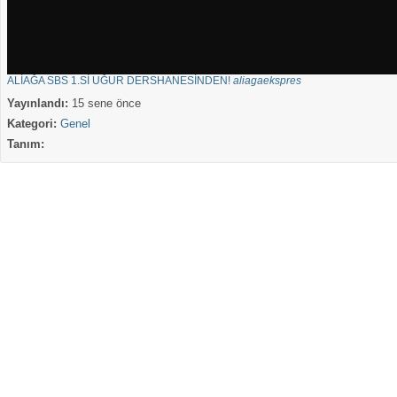
ALİAĞA SBS 1.Sİ UĞUR DERSHANESİNDEN!
aliagaekspres
Yayınlandı:
15 sene önce
Kategori:
Genel
Tanım: