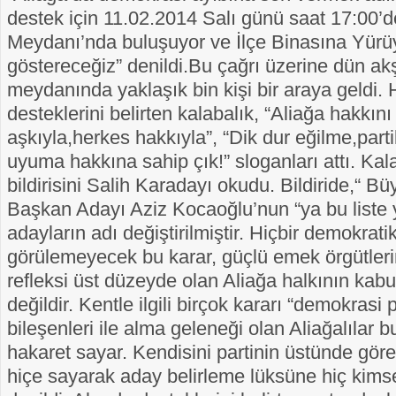
destek için 11.02.2014 Salı günü saat 17:00’
Meydanı’nda buluşuyor ve İlçe Binasına Yürü
göstereceğiz” denildi.Bu çağrı üzerine dün a
meydanında yaklaşık bin kişi bir araya geldi.
desteklerini belirten kalabalık, “Aliağa hakkını g
aşkıyla,herkes hakkıyla”, “Dik dur eğilme,partil
uyuma hakkına sahip çık!” sloganları attı. Kal
bildirisini Salih Karadayı okudu. Bildiride,“ B
Başkan Adayı Aziz Kocaoğlu’nun “ya bu liste 
adayların adı değiştirilmiştir. Hiçbir demokrat
görülemeyecek bu karar, güçlü emek örgütleri
refleksi üst düzeyde olan Aliağa halkının kabu
değildir. Kentle ilgili birçok kararı “demokrasi 
bileşenleri ile alma geleneği olan Aliağalılar 
hakaret sayar. Kendisini partinin üstünde göre
hiçe sayarak aday belirleme lüksüne hiç kims