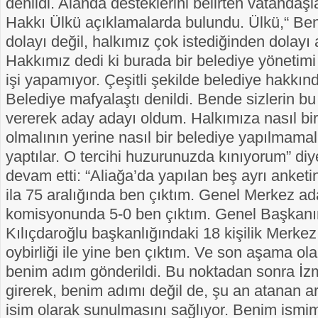
denildi. Alanda desteklerini belirten vatandaş
Hakkı Ülkü açıklamalarda bulundu. Ülkü,“ Be
dolayı değil, halkımız çok istediğinden dolayı
Hakkımız dedi ki burada bir belediye yönetimi
işi yapamıyor. Çeşitli şekilde belediye hakkın
Belediye mafyalaştı denildi. Bende sizlerin b
vererek aday adayı oldum. Halkımıza nasıl bir
olmalının yerine nasıl bir belediye yapılmamalı
yaptılar. O tercihi huzurunuzda kınıyorum” di
devam etti: “Aliağa’da yapılan beş ayrı anket
ila 75 aralığında ben çıktım. Genel Merkez ad
komisyonunda 5-0 ben çıktım. Genel Başkan
Kılıçdaroğlu başkanlığındaki 18 kişilik Merk
oybirliği ile yine ben çıktım. Ve son aşama ol
benim adım gönderildi. Bu noktadan sonra İzm
girerek, benim adımı değil de, şu an atanan a
isim olarak sunulmasını sağlıyor. Benim ismim